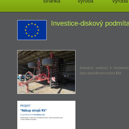
stránka
výroba
výroba
Investice-diskový podmít
Investice vedoucí k moderni
byla spolufinancována
EU
.